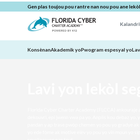
Gen plas toujou pou rantre nan nou pou ane lekò
Kalandr
Konsènan
Akademik yo
Pwogram espesyal yo
Lav
Lavi yon lekòl s
Florida Cyber Charter Academy (FLCCA) ankouraje a
dekouvri, epi jwenn vwa pa yo. Anplis kou debaz yo,
pandan y ap trase pwòp chemen yo pou yo gradye ak 
yo ede fòme ak motive elèv yo pou yo vin moun yo si
reyalizasyon nan tout.