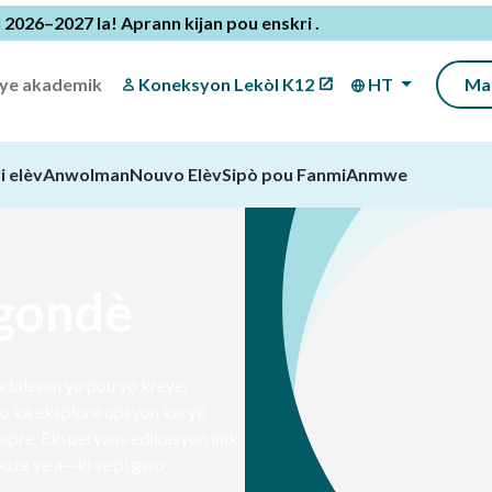
l 2026–2027 la!
Aprann kijan pou enskri
.
iye akademik
Koneksyon Lekòl K12
HT
Ma
i elèv
Anwolman
Nouvo Elèv
Sipò pou Fanmi
Anmwe
egondè
dolesan yo pou yo kreye,
 yo ka eksplore opsyon karyè
apre. Eksperyans edikasyon inik
poze ye a—ki se pi gwo