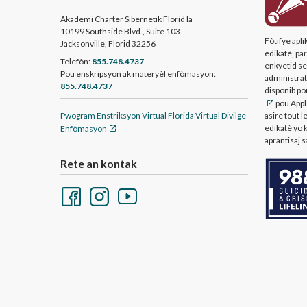
Akademi Charter Sibernetik Florid la
10199 Southside Blvd., Suite 103
Fòtifye apl
Jacksonville, Florid 32256
edikatè, pa
Telefòn:
855.748.4737
enkyetid sek
Pou enskripsyon ak materyèl enfòmasyon:
administratè
855.748.4737
disponib p
pou Apple
Pwogram Enstriksyon Virtual Florida Virtual Divilge
asire tout l
edikatè yo 
Enfòmasyon
aprantisaj s
Rete an kontak