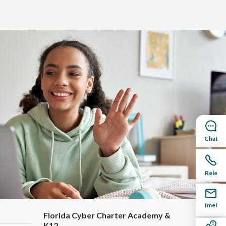
Chat
Rele
Imel
Florida Cyber Charter Academy &
K12