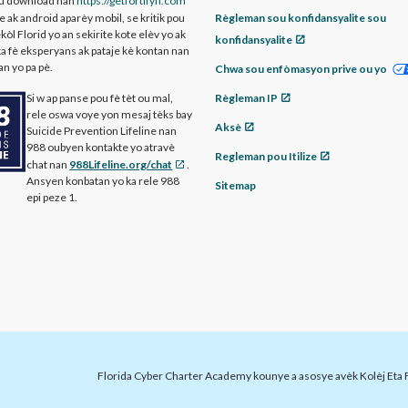
ou download nan
https://getfortifyfl.com
 ak android aparèy mobil, se kritik pou
Règleman sou konfidansyalite sou
ekòl Florid yo an sekirite kote elèv yo ak
konfidansyalite
ka fè eksperyans ak pataje kè kontan nan
an yo pa pè.
Chwa sou enfòmasyon prive ou yo
Si w ap panse pou fè tèt ou mal,
Règleman IP
rele oswa voye yon mesaj tèks bay
Aksè
Suicide Prevention Lifeline nan
988 oubyen kontakte yo atravè
Regleman pou Itilize
chat nan
988Lifeline.org/chat
.
Ansyen konbatan yo ka rele 988
Sitemap
epi peze 1.
Florida Cyber Charter Academy kounye a asosye avèk Kolèj Eta Flo