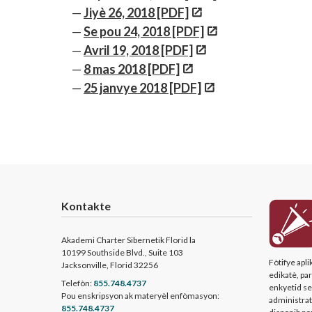
Jiyè 26, 2018 [PDF]
Se pou 24, 2018 [PDF]
Avril 19, 2018 [PDF]
8 mas 2018 [PDF]
25 janvye 2018 [PDF]
Kontakte
Akademi Charter Sibernetik Florid la
10199 Southside Blvd., Suite 103
Fòtifye apl
Jacksonville, Florid 32256
edikatè, pa
Telefòn:
855.748.4737
enkyetid sek
Pou enskripsyon ak materyèl enfòmasyon:
administratè
855.748.4737