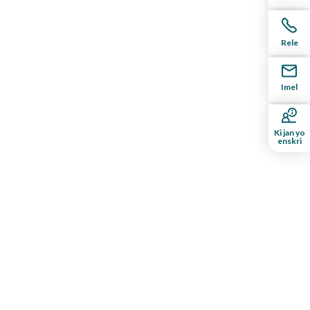
Rele
Imel
Ki jan yo
enskri