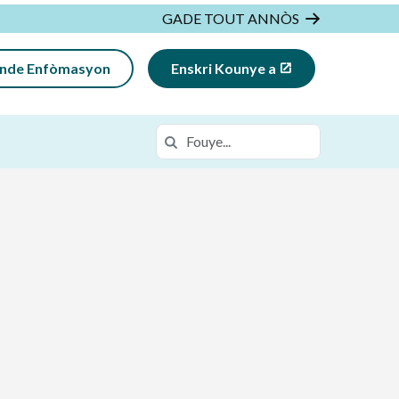
GADE TOUT ANNÒS
nde Enfòmasyon
Enskri Kounye a
Fouye
Rechèch nan https://flcca.k12.com/