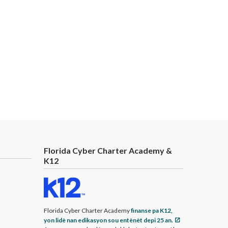
Florida Cyber Charter Academy &
K12
Florida Cyber Charter Academy
finanse pa K12,
yon lidè nan edikasyon sou entènèt depi 25 an.