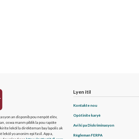
Lyen itil
Kontakte nou
Opòtinite karyè
ikasyon an disponib pou nenpòt elèv,
ran, oswa manm piblik la pou rapòte
Avi ki pa Diskriminasyon
irite lekòl la dirèkteman bay lapolis ak
 lekòl yo anonim epi fasil. App a,
Règleman FERPA