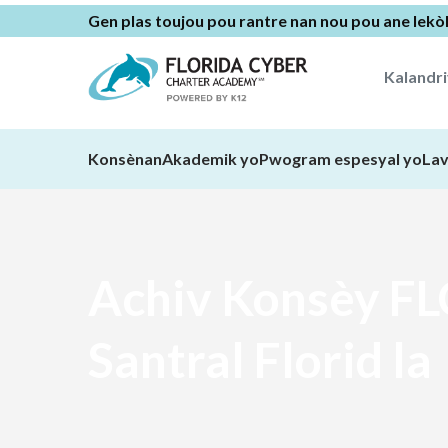
Gen plas toujou pou rantre nan nou pou ane lekò
Kalandr
Konsènan
Akademik yo
Pwogram espesyal yo
Lav
Achiv Konsèy F
Santral Florid la