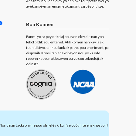
Ansanm, nou ede elèv yo debloke tout potansyèl yo
avèk ansèyman enspire ak aprantisaj pèsonalize.
Bon Konnen
Fanmi yo pa peye ekolaj pou yon elèv ale nan yon
lekòl piblik sou entènèt. Atik komen nan kay la ak
founiti biwo, tankou lank ak papye pou enprimant, pa
disponib. Konsiltan enskripsyon nou yo ka ede
reponn kesyon ak bezwen ou yo sou teknoloji ak
òdinatè.
rid nan Jacksonville pou ofri elèv ki kalifye opòtinite enskripsyon!