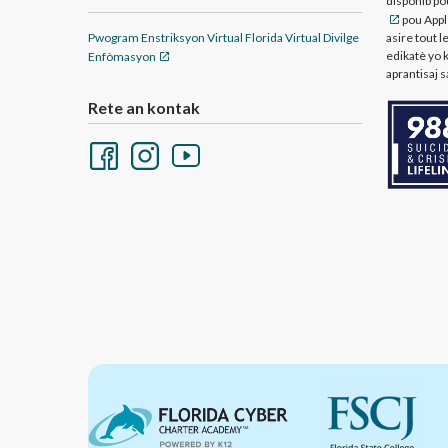
disponib p
pou Apple
Pwogram Enstriksyon Virtual Florida Virtual Divilge
asire tout l
edikatè yo 
Enfòmasyon
aprantisaj s
Rete an kontak