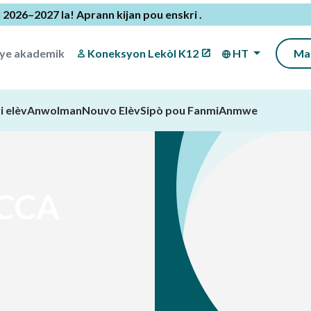
l 2026–2027 la!
Aprann kijan pou enskri
.
iye akademik
Koneksyon Lekòl K12
HT
Ma
i elèv
Anwolman
Nouvo Elèv
Sipò pou Fanmi
Anmwe
LCCA