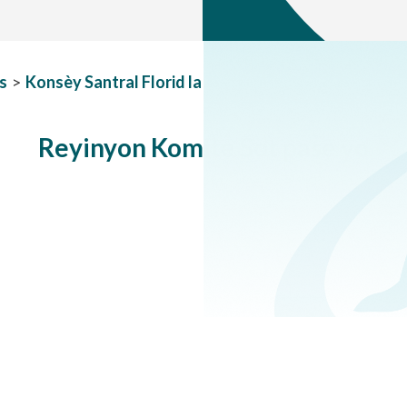
s
>
Konsèy Santral Florid la
>
Achiv Konsèy Santral Flori
Reyinyon Komite Sot pase yo