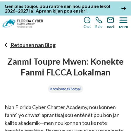
Gen plas toujou pou rantre nan nou pou ane lekòl
2026–2027 la!
Aprann kijan pou enskri
.
Chat
Rele
Imel
MENI
Retounen nan Blog
Zanmi Toupre Mwen: Konekte
Fanmi FLCCA Lokalman
Kominote ak Sosyal
Nan Florida Cyber ​​Charter Academy, nou konnen
fanmi yo chwazi aprantisaj sou entènèt pou bon jan
kalite akademik—men nou konnen tou ke rete
konekte enpòtan. Paran yo souvan di nou yo enkyete