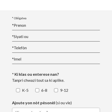
* Obligatwa
*
Prenon
*
Siyati ou
*
Telefòn
*
Imel
* Ki klas ou enterese nan?
Tanpri chwazi tout sa ki aplike.
K-5
6-8
9-12
Ajoute yon nòt pèsonèl
(si ou vle)