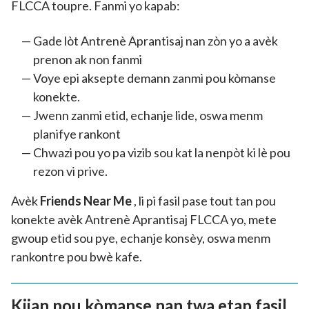
FLCCA toupre. Fanmi yo kapab:
Gade lòt Antrenè Aprantisaj nan zòn yo a avèk
prenon ak non fanmi
Voye epi aksepte demann zanmi pou kòmanse
konekte.
Jwenn zanmi etid, echanje lide, oswa menm
planifye rankont
Chwazi pou yo pa vizib sou kat la nenpòt ki lè pou
rezon vi prive.
Avèk
Friends Near Me
, li pi fasil pase tout tan pou
konekte avèk Antrenè Aprantisaj FLCCA yo, mete
gwoup etid sou pye, echanje konsèy, oswa menm
rankontre pou bwè kafe.
Kijan pou kòmanse nan twa etap fasil