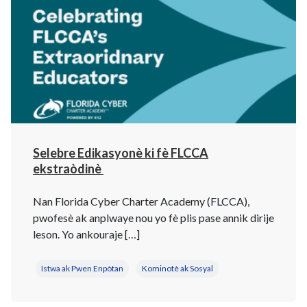
Selebre Edikasyonè ki fè FLCCA
ekstraòdinè
Nan Florida Cyber ​​Charter Academy (FLCCA),
pwofesè ak anplwaye nou yo fè plis pase annik dirije
leson. Yo ankouraje […]
Istwa ak Pwen Enpòtan
Kominotè ak Sosyal