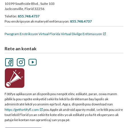
10199 Southside Blvd., Suite 103
Jacksonville, Florid 32256
Telefòn:
855.748.4737
Pou enskripsyon ak materyèl enfòmasyon:
855.748.4737
Pwogram Enstriksyon Virtual Florida Virtual Divilge Enfòmasyon
Rete an kontak
Fòtifye aplikasyon an disponib pou nenpòt elèv, edikatè, paran, oswa manm
piblik la pou rapòte enkyetid sekirite lekòl la dirèkteman bay lapolis ak
administratè lekòl yo anonim epi fasil. App a, disponib pou download nan
https://getfortifyfl.com
pou Apple ak android aparèy mobil, se kritik pou asire
tout lekòl Florid yo an sekirite kote elèv yo ak edikatè yo ka fè eksperyans ak
pataje kè kontan nan aprantisaj san yo pa pè.