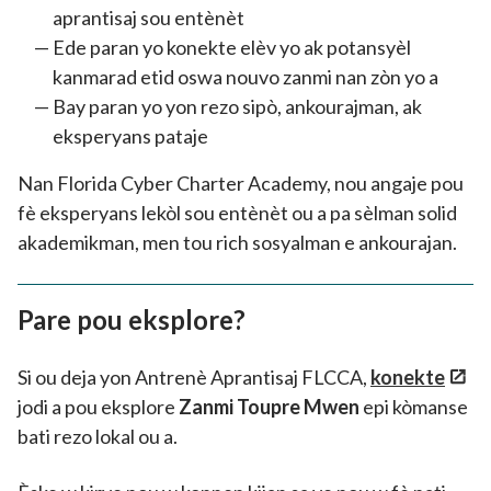
aprantisaj sou entènèt
Ede paran yo konekte elèv yo ak potansyèl
kanmarad etid oswa nouvo zanmi nan zòn yo a
Bay paran yo yon rezo sipò, ankourajman, ak
eksperyans pataje
Nan Florida Cyber Charter Academy, nou angaje pou
fè eksperyans lekòl sou entènèt ou a pa sèlman solid
akademikman, men tou rich sosyalman e ankourajan.
Pare pou eksplore?
Si ou deja yon Antrenè Aprantisaj FLCCA,
konekte
jodi a pou eksplore
Zanmi Toupre Mwen
epi kòmanse
bati rezo lokal ou a.