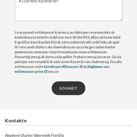
Ki sa nou ka ede w?
Lè w soumèt enfòmasyon ki pi wo a, ou dakò pou resevwa tèks ak
kominikasyon telefòn mobil nan men Stride/K12, afilye ak/oswa lekòl
k ap itilize kourikoulòm K12 ak sèvis administratif, enkli tèks ak apèl
lè l sèvi avèk dialers oto. Kominikasyon sa yo ka gen ladan kontni
pwomosyon oswa pou rezon tranzaksyon oswa enfòmasyon.
Pousantaj mesaj ak done yo ka aplike. Frekans mesaj yo varye. Ou ka
patisipe nan nenpòt ki lè swiv enstriksyon ki nan chak mesaj. Pou plis
enfòmasyon vizite
Kondisyon Itilizasyon
ak
Règleman sou
enfòmasyon prive
nou an
SOUMÈT
Kontakte
Akademi Charter Sibernetik Florid la