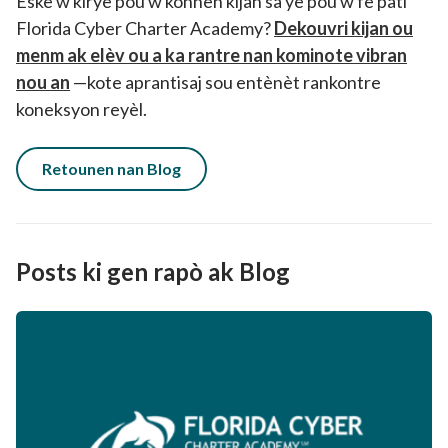
Èske w kirye pou w konnen kijan sa ye pou w fè pati
Florida Cyber ​​Charter Academy?
Dekouvri kijan ou
menm ak elèv ou a ka rantre nan kominote vibran
nou an
—kote aprantisaj sou entènèt rankontre
koneksyon reyèl.
Retounen nan Blog
Posts ki gen rapò ak Blog