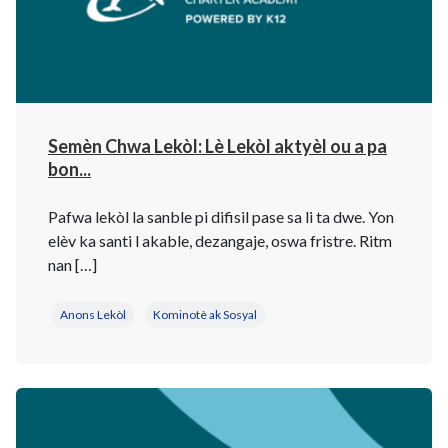
Semèn Chwa Lekòl: Lè Lekòl aktyèl ou a pa
bon...
Pafwa lekòl la sanble pi difisil pase sa li ta dwe. Yon
elèv ka santi l akable, dezangaje, oswa fristre. Ritm
nan […]
Anons Lekòl
Kominotè ak Sosyal