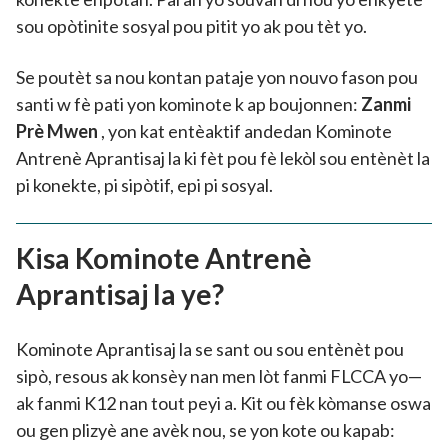
sou opòtinite sosyal pou pitit yo ak pou tèt yo.
Se poutèt sa nou kontan pataje yon nouvo fason pou
santi w fè pati yon kominote k ap boujonnen:
Zanmi
Prè Mwen
, yon kat entèaktif andedan Kominote
Antrenè Aprantisaj la ki fèt pou fè lekòl sou entènèt la
pi konekte, pi sipòtif, epi pi sosyal.
Kisa Kominote Antrenè
Aprantisaj la ye?
Kominote Aprantisaj la se sant ou sou entènèt pou
sipò, resous ak konsèy nan men lòt fanmi FLCCA yo—
ak fanmi K12 nan tout peyi a. Kit ou fèk kòmanse oswa
ou gen plizyè ane avèk nou, se yon kote ou kapab: