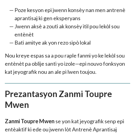
Poze kesyon epi jwenn konsèy nan men antrenè
aprantisaj ki gen eksperyans
Jwenn aksè a zouti ak konsèy itil pou lekòl sou
entènèt
Bati amitye ak yon rezo sipò lokal
Nou kreye espas sa a pou raple fanmi yo ke lekòl sou
entènèt pa oblije santi yo izole—epi nouvo fonksyon
kat jeyografik nou an ale pi lwen toujou.
Prezantasyon Zanmi Toupre
Mwen
Zanmi Toupre Mwen
se yon kat jeyografik senp epi
entèaktif ki ede ou jwenn lòt Antrenè Aprantisaj