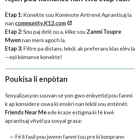
Etap 1:
Konekte sou Kominote Antrenè Aprantisaj la
nan
community.K12.com
Etap 2:
Sou paj delè ou a, klike sou
Zanmi Toupre
Mwen
nan meni agoch la.
Etap 3:
Filtre pa distans, lekòl, ak preferans klas elèv la
—epi kòmanse konekte!
Poukisa li enpòtan
Sosyalizasyon souvan se yon gwo enkyetid pou fanmi
k ap konsidere oswa ki enskri nan lekòl sou entènèt.
Friends Near Me
ede kraze estigma ki fè kwè
aprantisaj vityèl pa sosyal grasa:
Fè li fasil pou jwenn fanmi tou pre ki konprann