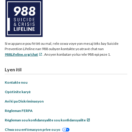
Si w ap panse pou fè tèt ou mal, rele oswa voye yon mesaj tèks bay Suicide
Prevention Lifeline nan 988 oubyen kontakte yo atravè chat nan
988Lifeline.org/chat
. Ansyen konbatan yo ka rele 988 epi peze 1.
Lyen itil
Kontakte nou
Opòtinite karyè
Avi ki pa Diskriminasyon
Règleman FERPA
Règleman sou konfidansyalite sou konfidansyalite
Chwa sou enfòmasyon prive ou yo