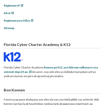
Règleman IP
Aksè
Regleman pou Itilize
Sitemap
Florida Cyber Charter Academy & K12
Florida Cyber Charter Academy
finanse pa K12, yon lidè nan edikasyon sou
entènèt depi 25 an.
Ansanm, nou ede elèv yo debloke tout potansyèl yo
avèk ansèyman enspire ak aprantisaj pèsonalize.
Bon Konnen
Fanmi yo pa peye ekolaj pou yon elèv ale nan yon lekòl piblik sou entènèt. Atik
komen nan kay la ak founiti biwo, tankou lank ak papye pou enprimant, pa