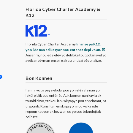
Florida Cyber Charter Academy &
K12
Florida Cyber Charter Academy
finanse pa K12,
yon lidè nan edikasyon sou entènèt depi 25 an.
Ansanm, nou ede elèv yo debloke tout potansyèl yo
avèk ansèyman enspire ak aprantisaj pèsonalize.
Bon Konnen
Fanmi yo pa peye ekolaj pou yon elèv ale nan yon
lekòl piblik sou entènèt. Atik komen nan kay la ak
founiti biwo, tankou lank ak papye pou enprimant, pa
disponib. Konsiltan enskripsyon nou yo ka ede
reponn kesyon ak bezwen ou yo sou teknoloji ak
òdinatè.