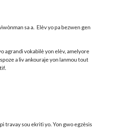
nviwònman sa a. Elèv yo pa bezwen gen
 yo agrandi vokabilè yon elèv, amelyore
kspoze a liv ankouraje yon lanmou tout
tif.
pi travay sou ekriti yo. Yon gwo egzèsis