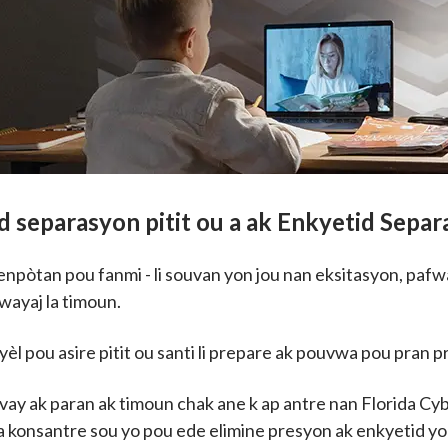
 separasyon pitit ou a ak Enkyetid Sepa
pòtan pou fanmi - li souvan yon jou nan eksitasyon, pafw
vwayaj la timoun.
èl pou asire pitit ou santi li prepare ak pouvwa pou pran 
ravay ak paran ak timoun chak ane k ap antre nan Florida C
a konsantre sou yo pou ede elimine presyon ak enkyetid y