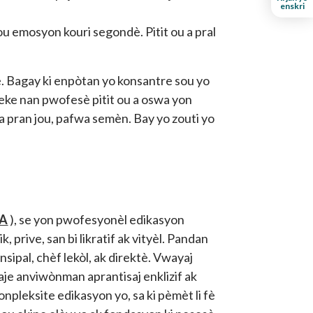
enskri
 pou emosyon kouri segondè. Pitit ou a pral
. Bagay ki enpòtan yo konsantre sou yo
eke nan pwofesè pitit ou a oswa yon
ka pran jou, pafwa semèn. Bay yo zouti yo
CA
), se yon pwofesyonèl edikasyon
prive, san bi likratif ak vityèl. Pandan
nsipal, chèf lekòl, ak direktè. Vwayaj
je anviwònman aprantisaj enklizif ak
npleksite edikasyon yo, sa ki pèmèt li fè