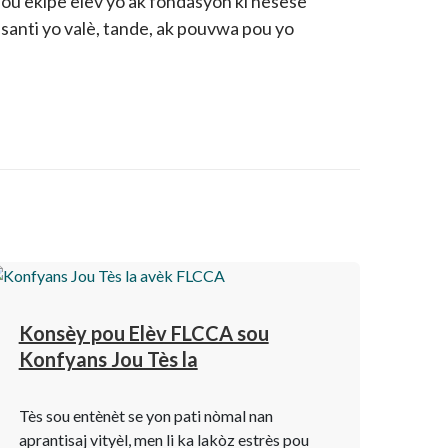
 pou ekipe elèv yo ak fondasyon ki nesesè
santi yo valè, tande, ak pouvwa pou yo
Konsèy pou Elèv FLCCA sou
Konfyans Jou Tès la
Tès sou entènèt se yon pati nòmal nan
aprantisaj vityèl, men li ka lakòz estrès pou