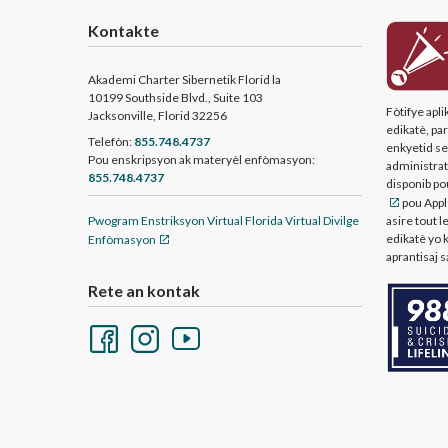
Kontakte
Akademi Charter Sibernetik Florid la
10199 Southside Blvd., Suite 103
Fòtifye apl
Jacksonville, Florid 32256
edikatè, pa
Telefòn:
855.748.4737
enkyetid sek
Pou enskripsyon ak materyèl enfòmasyon:
administratè
855.748.4737
disponib p
pou Apple
Pwogram Enstriksyon Virtual Florida Virtual Divilge
asire tout l
edikatè yo 
Enfòmasyon
aprantisaj s
Rete an kontak