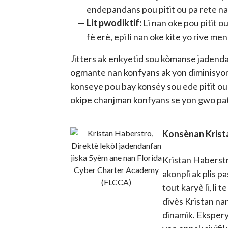
endepandans pou pitit ou pa rete nan
Lit pwodiktif:
Li nan oke pou pitit o
fè erè, epi li nan oke kite yo rive m
Jitters ak enkyetid sou kòmanse jadenda
ogmante nan konfyans ak yon diminisyon
konseye pou bay konsèy sou ede pitit ou a
okipe chanjman konfyans se yon gwo pa
Konsènan Krist
Kristan Haberst
akonpli ak plis p
tout karyè li, li
divès Kristan na
dinamik. Ekspery