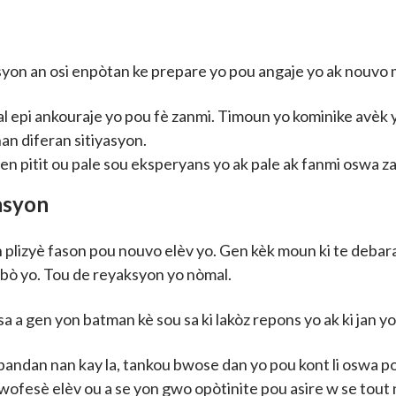
n
asyon an osi enpòtan ke prepare yo pou angaje yo ak nouv
al epi ankouraje yo pou fè zanmi. Timoun yo kominike avèk yo 
nan diferan sitiyasyon.
en pitit ou pale sou eksperyans yo ak pale ak fanmi oswa z
rasyon
izyè fason pou nouvo elèv yo. Gen kèk moun ki te debarase
te bò yo. Tou de reyaksyon yo nòmal.
a a gen yon batman kè sou sa ki lakòz repons yo ak ki jan yo
andan nan kay la, tankou bwose dan yo pou kont li oswa p
ofesè elèv ou a se yon gwo opòtinite pou asire w se tout n