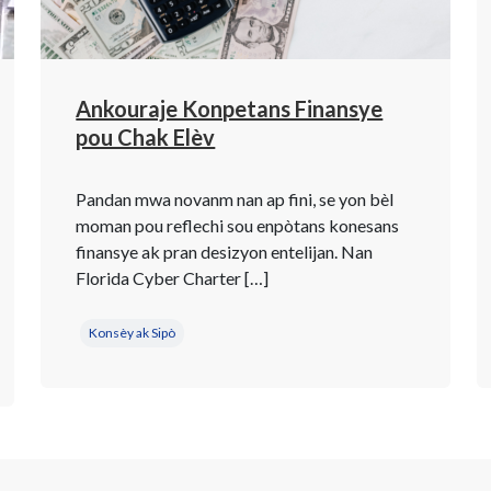
Ankouraje Konpetans Finansye
pou Chak Elèv
Pandan mwa novanm nan ap fini, se yon bèl
moman pou reflechi sou enpòtans konesans
finansye ak pran desizyon entelijan. Nan
Florida Cyber ​​Charter […]
Konsèy ak Sipò