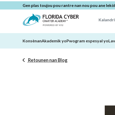
Gen plas toujou pou rantre nan nou pou ane lekò
Kalandr
Konsènan
Akademik yo
Pwogram espesyal yo
Lav
Retounen nan Blog