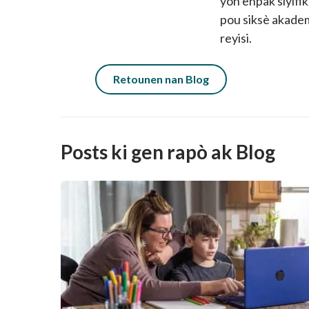
yon enpak siyifik
pou siksè akadem
reyisi.
Retounen nan Blog
Posts ki gen rapò ak Blog