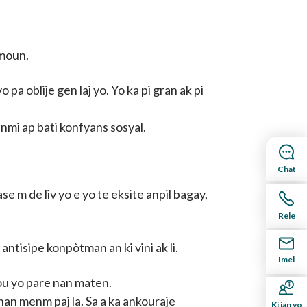
o moun.
pa oblije gen laj yo. Yo ka pi gran ak pi
anmi ap bati konfyans sosyal.
Chat
 m de liv yo e yo te eksite anpil bagay,
Rele
 antisipe konpòtman an ki vini ak li.
Imel
ou yo pare nan maten.
an menm paj la. Sa a ka ankouraje
Ki jan yo