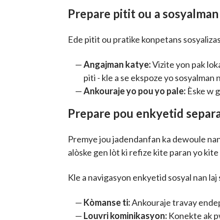
Prepare pitit ou a sosyalma
Ede pitit ou pratike konpetans sosyaliz
Angajman katye:
Vizite yon pak lok
piti - kle a se ekspoze yo sosyalman 
Ankouraje yo pou yo pale:
Èske w g
Prepare pou enkyetid sepa
Premye jou jadendanfan ka dewoule nan pl
alòske gen lòt ki refize kite paran yo ki
Kle a navigasyon enkyetid sosyal nan laj s
Kòmanse ti:
Ankouraje travay endep
Louvri kominikasyon:
Konekte ak pw