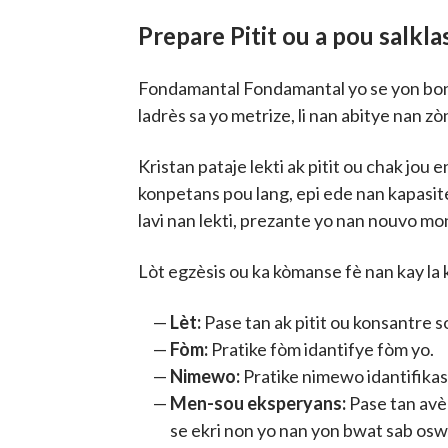
Prepare Pitit ou a pou salkla
Fondamantal Fondamantal yo se yon bon 
ladrès sa yo metrize, li nan abitye nan z
Kristan pataje lekti ak pitit ou chak jo
konpetans pou lang, epi ede nan kapasite
lavi nan lekti, prezante yo nan nouvo mon
Lòt egzèsis ou ka kòmanse fè nan kay la
Lèt:
Pase tan ak pitit ou konsantre so
Fòm:
Pratike fòm idantifye fòm yo.
Nimewo:
Pratike nimewo idantifika
Men-sou eksperyans:
Pase tan avèk
se ekri non yo nan yon bwat sab os