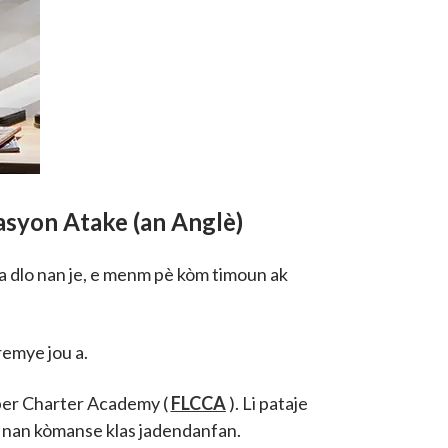
rasyon Atake (an Anglè)
a dlo nan je, e menm pè kòm timoun ak
premye jou a.
yber Charter Academy (
FLCCA
). Li pataje
o nan kòmanse klas jadendanfan.