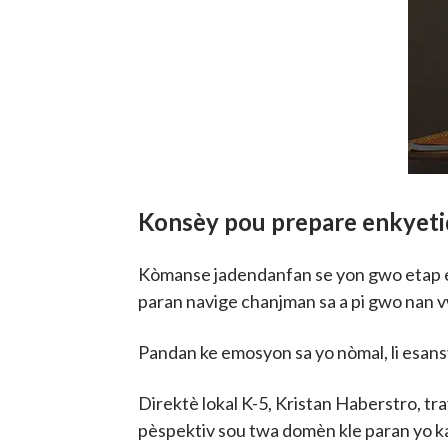
Konsèy pou prepare enkyetid
Kòmanse jadendanfan se yon gwo etap en
paran navige chanjman sa a pi gwo nan 
Pandan ke emosyon sa yo nòmal, li esansy
Direktè lokal K-5, Kristan Haberstro, t
pèspektiv sou twa domèn kle paran yo k