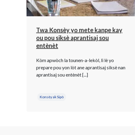
Twa Konsèy yo mete kanpe kay
ou pou siksè aprantisaj sou
entènèt
Kòm apwòch la tounen-a-lekòl, li lè yo
prepare pou yon lòt ane aprantisaj siksè nan
aprantisaj sou entènèt [...]
Konsèy ak Sipò