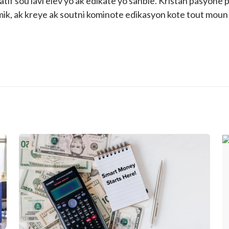
atif sou lavi elèv yo ak edikatè yo sanble. Kristan pasyone
ik, ak kreye ak soutni kominote edikasyon kote tout moun 