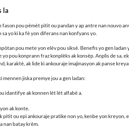
s la
fason pou pèmèt pitit ou pandan y ap antre nan nouvo a
òn sa yo ki ka fè yon diferans nan konfyans yo.
u enpòtan pou mete yon elèv pou siksè. Benefis yo gen ladan
 yo pou konprann fraz konplèks ak konsèp. Anplis de sa, e
d, karaktè, ak lide ki ankouraje imajinasyon ak panse kreya
 ki mennen jiska premye jou a gen ladan:
u idantifye ak konnen lèt lèt alfabè a.
syon ak konte.
 pitit ou epi ankouraje pratike non yo, kenbe yon kreyon, e
wa nan batay krèm.