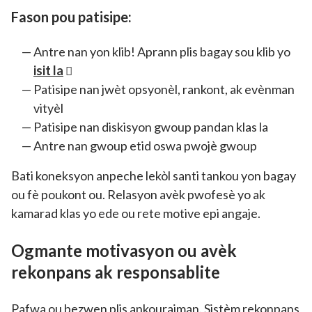
Fason pou patisipe:
Antre nan yon klib! Aprann plis bagay sou klib yo
isit la
Patisipe nan jwèt opsyonèl, rankont, ak evènman
vityèl
Patisipe nan diskisyon gwoup pandan klas la
Antre nan gwoup etid oswa pwojè gwoup
Bati koneksyon anpeche lekòl santi tankou yon bagay
ou fè poukont ou. Relasyon avèk pwofesè yo ak
kamarad klas yo ede ou rete motive epi angaje.
Ogmante motivasyon ou avèk
rekonpans ak responsablite
Pafwa ou bezwen plis ankourajman. Sistèm rekonpans