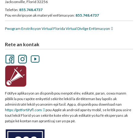
Jacksonville, Florid 32256
Telefòn:
855.748.4737
Pou enskripsyon ak materyèl enfòmasyon:
855.748.4737
Pwogram Enstriksyon Virtual Florida Virtual Divilge Enfòmasyon
Rete an kontak
Fòtifye aplikasyon an disponib pou nenpòt elèv, edikatè, paran, oswa manm
piblik la pou rapòte enkyetid sekirite lekòl la dirèkteman bay lapolis ak
administratè lekòl yo anonim epi fasil. App a, disponib pou download nan
https://getfortifyfl.com
pou Apple ak android aparèy mobil, se kritik pou asire
tout lekòl Florid yo an sekirite kote elèv yo ak edikatè yo ka fè eksperyans ak
pataje kè kontan nan aprantisaj san yo pa pè.