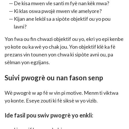
De kisa mwen vle santi m fyè nan kèk mwa?
Ki klas oswa pwojè mwen vle amelyore?
Kijan ane lekòl sa a sipòte objektif ou yo pou
lavni?
Yon fwa ou fin chwazi objektif ou yo, ekri yo epi kenbe
yo kote ou ka wè yo chak jou. Yon objektif klè ka fè
prezans vin tounen yon chwa ki sipòte avni ou, pa
sèlman yon egzijans.
Suivi pwogrè ou nan fason senp
Wè pwogrè w ap fè w vin pi motive. Menm ti viktwa
yo konte. Eseye zouti ki fè siksè w yo vizib.
Ide fasil pou swiv pwogrè yo enkli: