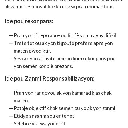
ak zanmi responsablite ka ede w pran momantòm.
Ide pou rekonpans:
Pran yon ti repo apre ou fin fè yon travay difisil
Trete tèt ou ak yon ti goute prefere apre yon
maten pwodiktif.
Sèvi ak yon aktivite amizan kòm rekonpans pou
yon semèn konplè prezans.
Ide pou Zanmi Responsabilizasyon:
Pran yon randevou ak yon kamarad klas chak
maten
Pataje objektif chak semèn ou yo ak yon zanmi
Etidye ansanm sou entènèt
Selebre viktwa youn lòt