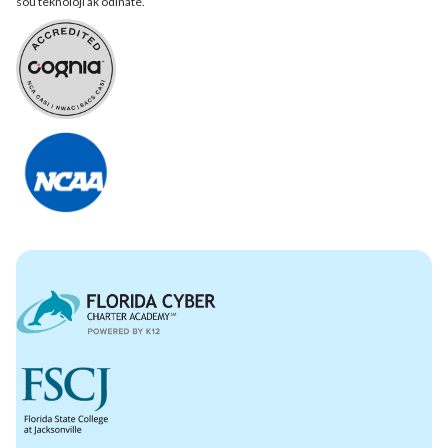
sou teknoloji ak òdinatè.