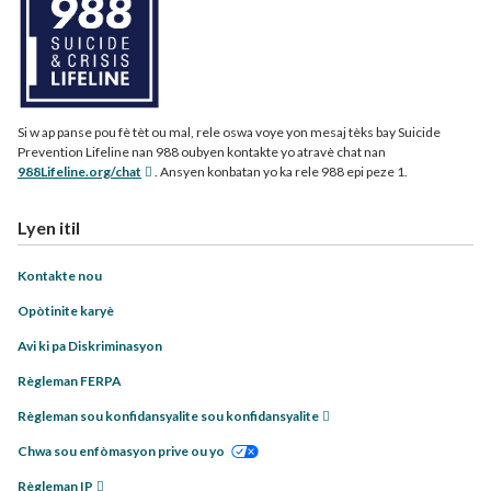
Si w ap panse pou fè tèt ou mal, rele oswa voye yon mesaj tèks bay Suicide
Prevention Lifeline nan 988 oubyen kontakte yo atravè chat nan
988Lifeline.org/chat
. Ansyen konbatan yo ka rele 988 epi peze 1.
Lyen itil
Kontakte nou
Opòtinite karyè
Avi ki pa Diskriminasyon
Règleman FERPA
Règleman sou konfidansyalite sou konfidansyalite
Chwa sou enfòmasyon prive ou yo
Règleman IP