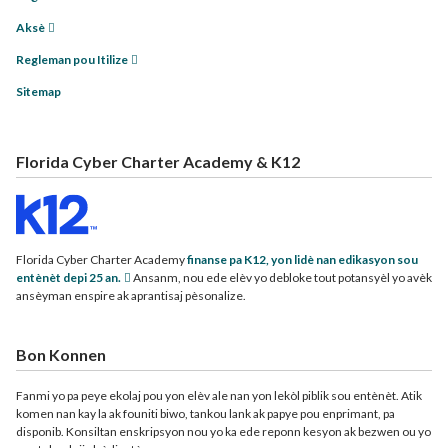
Aksè
Regleman pou Itilize
Sitemap
Florida Cyber Charter Academy & K12
Florida Cyber Charter Academy
finanse pa K12, yon lidè nan edikasyon sou
entènèt depi 25 an.
Ansanm, nou ede elèv yo debloke tout potansyèl yo avèk
ansèyman enspire ak aprantisaj pèsonalize.
Bon Konnen
Fanmi yo pa peye ekolaj pou yon elèv ale nan yon lekòl piblik sou entènèt. Atik
komen nan kay la ak founiti biwo, tankou lank ak papye pou enprimant, pa
disponib. Konsiltan enskripsyon nou yo ka ede reponn kesyon ak bezwen ou yo