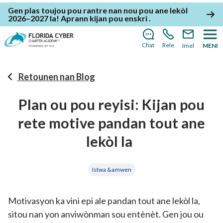
Gen plas toujou pou rantre nan nou pou ane lekòl
2026–2027 la!
Aprann kijan pou enskri
.
Chat
Rele
Imel
MENI
Retounen nan Blog
Plan ou pou reyisi: Kijan pou
rete motive pandan tout ane
lekòl la
Istwa &amwen
Motivasyon ka vini epi ale pandan tout ane lekòl la,
sitou nan yon anviwònman sou entènèt. Gen jou ou