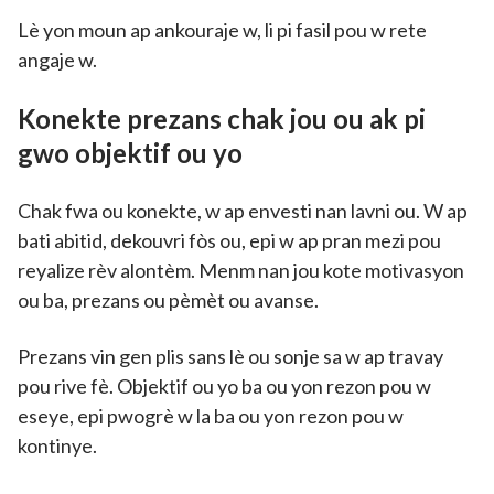
Lè yon moun ap ankouraje w, li pi fasil pou w rete
angaje w.
Konekte prezans chak jou ou ak pi
gwo objektif ou yo
Chak fwa ou konekte, w ap envesti nan lavni ou. W ap
bati abitid, dekouvri fòs ou, epi w ap pran mezi pou
reyalize rèv alontèm. Menm nan jou kote motivasyon
ou ba, prezans ou pèmèt ou avanse.
Prezans vin gen plis sans lè ou sonje sa w ap travay
pou rive fè. Objektif ou yo ba ou yon rezon pou w
eseye, epi pwogrè w la ba ou yon rezon pou w
kontinye.