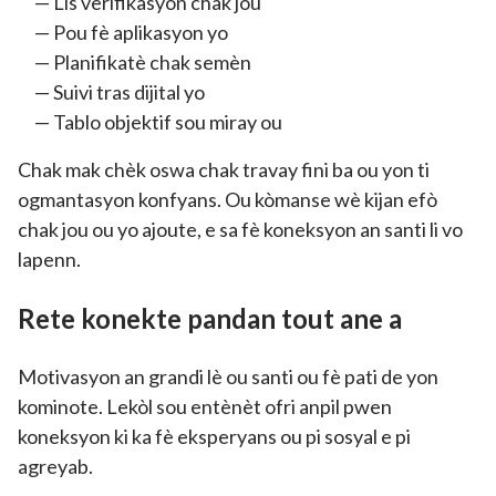
Lis verifikasyon chak jou
Pou fè aplikasyon yo
Planifikatè chak semèn
Suivi tras dijital yo
Tablo objektif sou miray ou
Chak mak chèk oswa chak travay fini ba ou yon ti
ogmantasyon konfyans. Ou kòmanse wè kijan efò
chak jou ou yo ajoute, e sa fè koneksyon an santi li vo
lapenn.
Rete konekte pandan tout ane a
Motivasyon an grandi lè ou santi ou fè pati de yon
kominote. Lekòl sou entènèt ofri anpil pwen
koneksyon ki ka fè eksperyans ou pi sosyal e pi
agreyab.