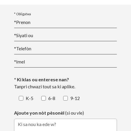
* Obligatwa
*
Prenon
*
Siyati ou
*
Telefòn
*
Imel
* Ki klas ou enterese nan?
Tanpri chwazi tout sa ki aplike.
K-5
6-8
9-12
Ajoute yon nòt pèsonèl
(si ou vle)
Ki sa nou ka ede w?