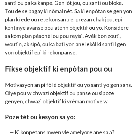
santi ou pa ka kanpe. Gen lòt jou, ou santi ou bloke.
Tou de se bagay ki nòmal nèt. Sa ki enpòtan se gen yon
plan ki ede ou rete konsantre, prezan chak jou, epi
kontinye avanse pou atenn objektif ou yo. Konsidere
sa kòm plan pèsonèl ou pou reyisi. Avèk bon zouti,
woutin, ak sipò, ou ka bati yon ane lekòl ki santi l gen
yon objektif epi ki rekonpanse.
Fikse objektif ki enpòtan pou ou
Motivasyon an pi fò lè objektif ou yo santi yo gen sans.
Olye pou w chwazi objektif ou panse ou sipoze
genyen, chwazi objektif ki vrèman motive w.
Poze tèt ou kesyon sa yo:
Ki konpetans mwen vle amelyore ane sa a?