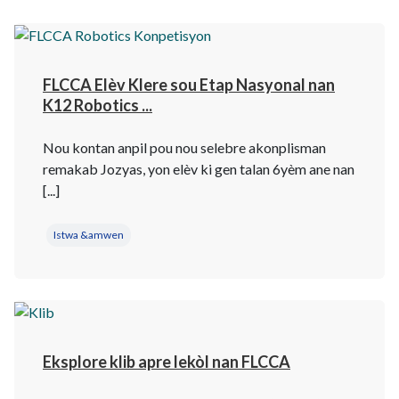
FLCCA Elèv Klere sou Etap Nasyonal nan
K12 Robotics ...
Nou kontan anpil pou nou selebre akonplisman
remakab Jozyas, yon elèv ki gen talan 6yèm ane nan
[...]
Istwa &amwen
Eksplore klib apre lekòl nan FLCCA