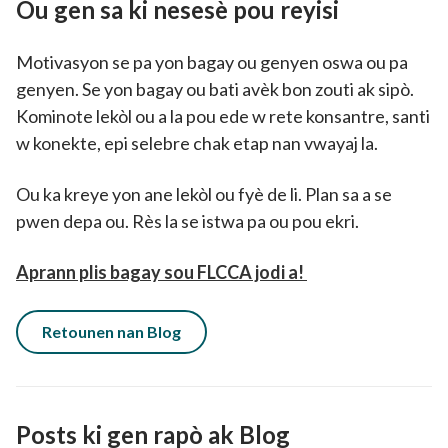
Ou gen sa ki nesesè pou reyisi
Motivasyon se pa yon bagay ou genyen oswa ou pa
genyen. Se yon bagay ou bati avèk bon zouti ak sipò.
Kominote lekòl ou a la pou ede w rete konsantre, santi
w konekte, epi selebre chak etap nan vwayaj la.
Ou ka kreye yon ane lekòl ou fyè de li. Plan sa a se
pwen depa ou. Rès la se istwa pa ou pou ekri.
Aprann plis bagay sou FLCCA jodi a!
Retounen nan Blog
Posts ki gen rapò ak Blog