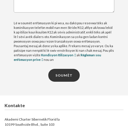
Lè w soumèt enfòmasyon ki pi wo a, ou dakò pou resevwa tèks ak
kominikasyon telefòn mobil nan men Stride/K12, afilye ak/oswa lekòl
k ap itilize kourikoulòm K12 ak sèvis administratif, enkli tèks ak apèl
lè l sèvi avèk dialers oto. Kominikasyon sa yo ka gen ladan kontni
pwomosyon oswa pou rezon tranzaksyon oswa enfòmasyon.
Pousantaj mesaj ak done yo ka aplike. Frekans mesaj yo varye. Ou ka
patisipe nan nenpòt ki lè swiv enstriksyon ki nan chak mesaj. Pou plis
enfòmasyon vizite
Kondisyon Itilizasyon
ak
Règleman sou
enfòmasyon prive
nou an
SOUMÈT
Kontakte
Akademi Charter Sibernetik Florid la
10199 Southside Blvd., Suite 103