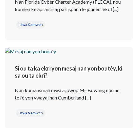
Nan Florida Cyber Charter Academy (FLCCA), nou
konnen ke aprantisaj pa sispann lè jounen lekòl [...]
Istwa &amwen
Si ou ta ka ekri yon mesaj nan yon boutèy, ki
sa ou ta ekri?
Nan kòmansman mwa a, pwòp Ms Bowling nou an
te fè yon vwayaj nan Cumberland [...]
Istwa &amwen