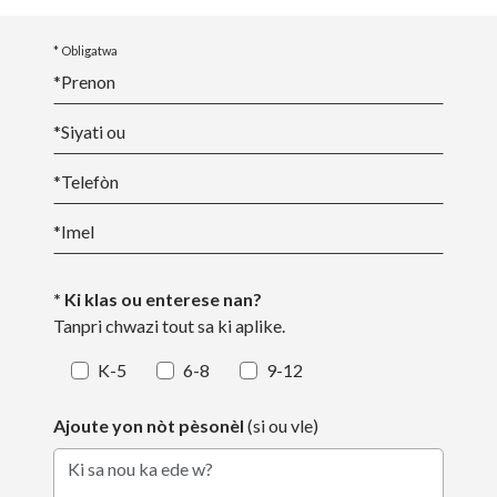
* Obligatwa
*
Prenon
*
Siyati ou
*
Telefòn
*
Imel
* Ki klas ou enterese nan?
Tanpri chwazi tout sa ki aplike.
K-5
6-8
9-12
Ajoute yon nòt pèsonèl
(si ou vle)
Ki sa nou ka ede w?