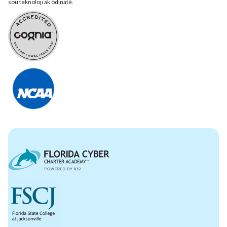
sou teknoloji ak òdinatè.