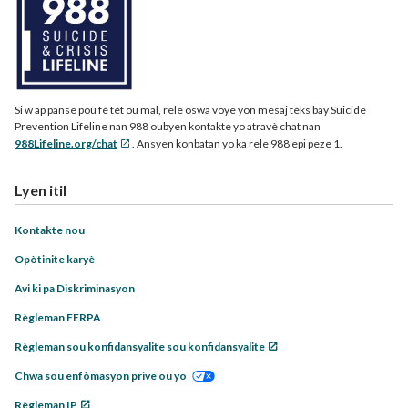
Si w ap panse pou fè tèt ou mal, rele oswa voye yon mesaj tèks bay Suicide
Prevention Lifeline nan 988 oubyen kontakte yo atravè chat nan
988Lifeline.org/chat
. Ansyen konbatan yo ka rele 988 epi peze 1.
Lyen itil
Kontakte nou
Opòtinite karyè
Avi ki pa Diskriminasyon
Règleman FERPA
Règleman sou konfidansyalite sou konfidansyalite
Chwa sou enfòmasyon prive ou yo
Règleman IP