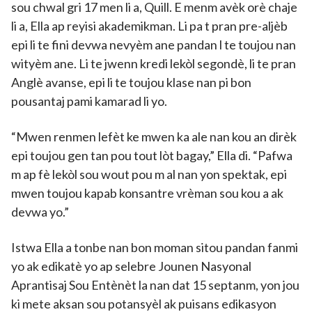
sou chwal gri 17 men li a, Quill. E menm avèk orè chaje
li a, Ella ap reyisi akademikman. Li pa t pran pre-aljèb
epi li te fini devwa nevyèm ane pandan l te toujou nan
wityèm ane. Li te jwenn kredi lekòl segondè, li te pran
Anglè avanse, epi li te toujou klase nan pi bon
pousantaj pami kamarad li yo.
“Mwen renmen lefèt ke mwen ka ale nan kou an dirèk
epi toujou gen tan pou tout lòt bagay,” Ella di. “Pafwa
m ap fè lekòl sou wout pou m al nan yon spektak, epi
mwen toujou kapab konsantre vrèman sou kou a ak
devwa yo.”
Istwa Ella a tonbe nan bon moman sitou pandan fanmi
yo ak edikatè yo ap selebre Jounen Nasyonal
Aprantisaj Sou Entènèt la nan dat 15 septanm, yon jou
ki mete aksan sou potansyèl ak puisans edikasyon