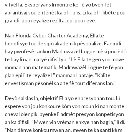
vityèl la. Eksperyans li montre ke, lè yo byen fèt,
aprantisaj sou entènèt ka ofri plis. Li ka ofri libète pou
grandi, pou reyalize rezilta, epi pou reve.
Nan Florida Cyber Charter Academy, Ella te
benefisye tou de sipò akademik pèsonalize. Fanmi li
bay pwofesè tankou Madmwazèl Logue mèsi pou èd li
te bay li nan matyè difisil yo. "Lè Ella te gen yon move
moman nan matematik, Madmwazèl Logue te fè yon
plan epi li te reyalize l," manman l pataje. "Kalite
envestisman pèsonèl sa a te fè tout diferans lan."
Deyò salklas la, objektif Ella yo enpresyonan tou. Li
espere yon jou konkoure kòm yon moun ki nan monte
cheval olenpik, byenke li admèt presyon konpetisyon
an ka difisil. "Mwen vin vrèman enkye nan bag la," li di.
"Nan dènye konkou mwen an, mwen te ka santi kè m