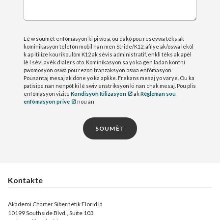
Lè w soumèt enfòmasyon ki pi wo a, ou dakò pou resevwa tèks ak
kominikasyon telefòn mobil nan men Stride/K12, afilye ak/oswa lekòl
k ap itilize kourikoulòm K12 ak sèvis administratif, enkli tèks ak apèl
lè l sèvi avèk dialers oto. Kominikasyon sa yo ka gen ladan kontni
pwomosyon oswa pou rezon tranzaksyon oswa enfòmasyon.
Pousantaj mesaj ak done yo ka aplike. Frekans mesaj yo varye. Ou ka
patisipe nan nenpòt ki lè swiv enstriksyon ki nan chak mesaj. Pou plis
enfòmasyon vizite
Kondisyon Itilizasyon
ak
Règleman sou
enfòmasyon prive
nou an
SOUMÈT
Kontakte
Akademi Charter Sibernetik Florid la
10199 Southside Blvd., Suite 103