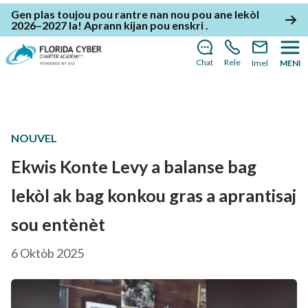
Gen plas toujou pou rantre nan nou pou ane lekòl
2026–2027 la!
Aprann kijan pou enskri
.
Chat
Rele
Imel
MENI
NOUVEL
Ekwis Konte Levy a balanse bag
lekòl ak bag konkou gras a aprantisaj
sou entènèt
6 Oktòb 2025