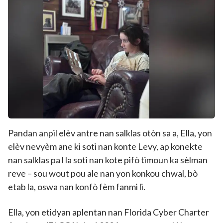
Pandan anpil elèv antre nan salklas otòn sa a, Ella, yon
elèv nevyèm ane ki soti nan konte Levy, ap konekte
nan salklas pa l la soti nan kote pifò timoun ka sèlman
reve – sou wout pou ale nan yon konkou chwal, bò
etab la, oswa nan konfò fèm fanmi li.
Ella, yon etidyan aplentan nan Florida Cyber Charter