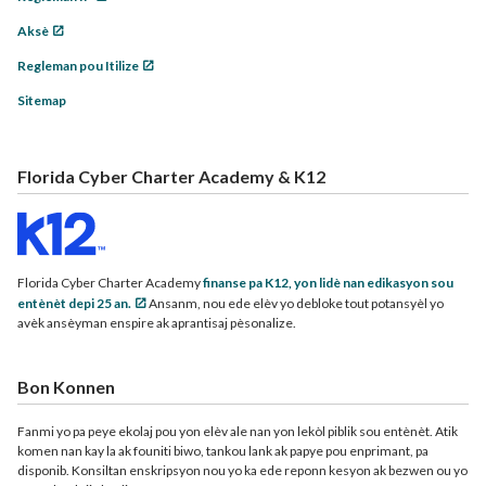
Aksè
Regleman pou Itilize
Sitemap
Florida Cyber Charter Academy & K12
Florida Cyber Charter Academy
finanse pa K12, yon lidè nan edikasyon sou
entènèt depi 25 an.
Ansanm, nou ede elèv yo debloke tout potansyèl yo
avèk ansèyman enspire ak aprantisaj pèsonalize.
Bon Konnen
Fanmi yo pa peye ekolaj pou yon elèv ale nan yon lekòl piblik sou entènèt. Atik
komen nan kay la ak founiti biwo, tankou lank ak papye pou enprimant, pa
disponib. Konsiltan enskripsyon nou yo ka ede reponn kesyon ak bezwen ou yo