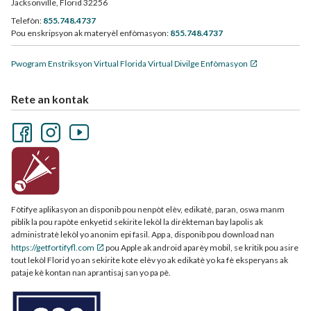
Jacksonville, Florid 32256
Telefòn:
855.748.4737
Pou enskripsyon ak materyèl enfòmasyon:
855.748.4737
Pwogram Enstriksyon Virtual Florida Virtual Divilge Enfòmasyon
Rete an kontak
Fòtifye aplikasyon an disponib pou nenpòt elèv, edikatè, paran, oswa manm
piblik la pou rapòte enkyetid sekirite lekòl la dirèkteman bay lapolis ak
administratè lekòl yo anonim epi fasil. App a, disponib pou download nan
https://getfortifyfl.com
pou Apple ak android aparèy mobil, se kritik pou asire
tout lekòl Florid yo an sekirite kote elèv yo ak edikatè yo ka fè eksperyans ak
pataje kè kontan nan aprantisaj san yo pa pè.