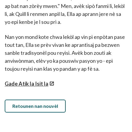
ap bat nan zòrèy mwen." Men, avèk sipò fanmi li, lekòl
li, ak Quill li renmen anpil la, Ella ap aprann jere nè sa
yo epi kenbe je l sou pri a.
Nan yon mond kote chwa lekòl ap vin pi enpòtan pase
tout tan, Ella se prèv vivan ke aprantisaj pa bezwen
sanble tradisyonèl pou reyisi. Avèk bon zouti ak
anviwònman, elèv yo ka pouswiv pasyon yo - epi
toujou reyisi nan klas yo pandan y ap fè sa.
Gade Atik la Isit la
Retounen nan nouvèl