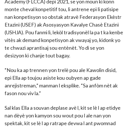
Academy (FLCCA) depi 2021, se yon moun ki konn
monte cheval konpetitif tou, li antrene epi li patisipe
nan konpetisyon so obstak atravè Federasyon Ekèstr
Etazini (USEF) ak Asosyasyon Kavalye Chasè Etazini
(USHJA). Pou fanmi li, lekòl tradisyonèl la pa t ka kenbe
vitès ak demand konpetisyon ak vwayaj yo, kidonk yo
te chwazi aprantisaj sou entènèt. Yo di se yon
desizyon ki chanje tout bagay.
“Nou ka ap trennen yon trelè pou ale Kawolin disid,
epi Ella ap toujou asiste kou oubyen ap gade
anrejistreman,” manman l eksplike. “Sa anfòm nèt ak
fason nou viv la.”
Sal klas Ella a souvan deplase avè l, kit se lè l ap etidye
nan dèyè yon kamyon sou wout pou l ale nan yon
spektak, kit se lè l ap ratrape devwa l ant pwomnad